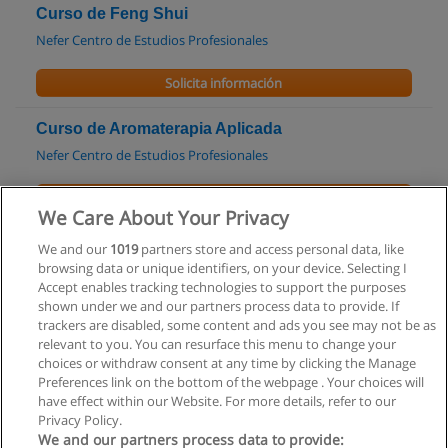
Curso de Feng Shui
Nefer Centro de Estudios Profesionales
Solicita información
Curso de Aromaterapia Aplicada
Nefer Centro de Estudios Profesionales
Solicita información
We Care About Your Privacy
Curso de Terapia Floral de Bach
We and our
1019
partners store and access personal data, like
browsing data or unique identifiers, on your device. Selecting I
Nefer Centro de Estudios Profesionales
Accept enables tracking technologies to support the purposes
shown under we and our partners process data to provide. If
Solicita información
trackers are disabled, some content and ads you see may not be as
relevant to you. You can resurface this menu to change your
choices or withdraw consent at any time by clicking the Manage
Preferences link on the bottom of the webpage . Your choices will
have effect within our Website. For more details, refer to our
Privacy Policy.
Reglas de uso
We and our partners process data to provide: