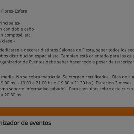
 Flores-Esfera
incipales-
ón con doble caño
en composé, etc.
 clase )
edicarse a decorar distintos Salones de Fiesta, saber todos los se
lobos distribución espacial etc. Tambien està orientado para los qu
ganizador de Eventos debe saber hacer todo a pesar de tercerizar
media. No se cobra matricula. Se otorgan certificados . Dias de cu
9.00 hs. - 19.00 a 21.00 hs o (19.30 a 21.30 hs.). Duraciòn 3 meses. 
 como soporte informativo sábado). Para consultas sobre este curso
 a 20.30 hs.
nizador de eventos