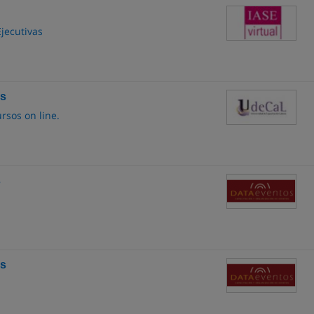
Ejecutivas
es
rsos on line.
s
es