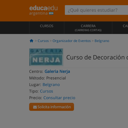
argentina
CURSOS
CARRERA
CA
(CARRERAS CORTAS)
Cursos
Organizador de Eventos
Belgrano
Curso de Decoración d
Centro:
Galeria Nerja
Método:
Presencial
Lugar:
Belgrano
Tipo:
Cursos
Precio:
Consultar precio
Solicita información