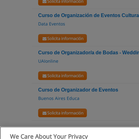
Solicita información
Curso de Organización de Eventos Cultura
Data Eventos
Solicita información
Curso de Organizador/a de Bodas - Weddi
UAIonline
Solicita información
Curso de Organizador de Eventos
Buenos Aires Educa
Solicita información
We Care About Your Privacy