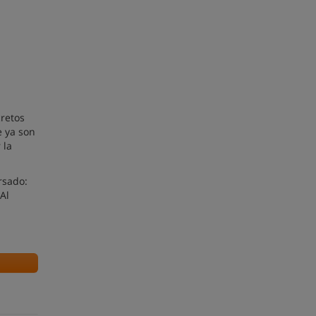
cretos
e ya son
 la
rsado:
Al