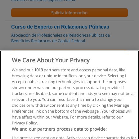
Solicita información
Curso de Experto en Relaciones Públicas
Asociación de Profesionales de Relaciones Públicas de
Beneficios Recíprocos de Capital Federal
Solicita información
We Care About Your Privacy
Tecnicatura Superior en Relaciones Públicas
We and our
1019
partners store and access personal data, like
browsing data or unique identifiers, on your device. Selecting I
ICEA Instituto de Ciencias y Estudios Aplicados
Accept enables tracking technologies to support the purposes
shown under we and our partners process data to provide. If
Solicita información
trackers are disabled, some content and ads you see may not be as
relevant to you. You can resurface this menu to change your
choices or withdraw consent at any time by clicking the Manage
Preferences link on the bottom of the webpage . Your choices will
have effect within our Website. For more details, refer to our
Privacy Policy.
Reglas de uso
We and our partners process data to provide:
Privacidad de datos
Use precise geolocation data. Actively scan device characteristics for