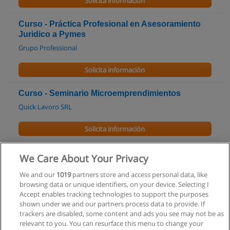
Solicita información
Curso - Práctica Profesional en Asesoramiento
Juridico a Pymes
Grupo Professional
Solicita información
Curso - Seminario Microemprendimientos
Quick Lavoro SRL
Solicita información
Curso en Gestión de Empresas y
We Care About Your Privacy
Emprendimientos Profesionales
We and our
1019
partners store and access personal data, like
EIDEC Escuela Internacional de Desarrollo, Educación y
browsing data or unique identifiers, on your device. Selecting I
Capacitación
Accept enables tracking technologies to support the purposes
shown under we and our partners process data to provide. If
Solicita información
trackers are disabled, some content and ads you see may not be as
relevant to you. You can resurface this menu to change your