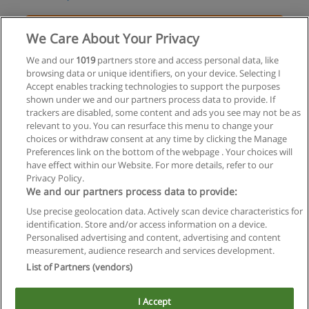
Solicita información
We Care About Your Privacy
Curso de Adobe Premiere
We and our
1019
partners store and access personal data, like
browsing data or unique identifiers, on your device. Selecting I
Capacité
Accept enables tracking technologies to support the purposes
shown under we and our partners process data to provide. If
Solicita información
trackers are disabled, some content and ads you see may not be as
relevant to you. You can resurface this menu to change your
choices or withdraw consent at any time by clicking the Manage
Preferences link on the bottom of the webpage . Your choices will
have effect within our Website. For more details, refer to our
Privacy Policy.
Reglas de uso
We and our partners process data to provide:
Privacidad de datos
Use precise geolocation data. Actively scan device characteristics for
identification. Store and/or access information on a device.
Contactar con Educaedu
Personalised advertising and content, advertising and content
measurement, audience research and services development.
List of Partners (vendors)
Copyright © Educaedu Business S.L. - CIF : B-95610580: -
www.educaedu.com.ar
I Accept