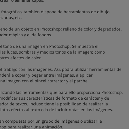
crear o eliminar capas.
 fotográfico, también dispone de herramientas de dibujo
azados, etc.
lleno de un objeto en Photoshop: relleno de color y degradados.
ador mágico y el de fondos.
y el tono de una imagen en Photoshop. Se muestra el
r las luces, sombras y medios tonos de la imagen; cómo
 otros efectos de color.
l trabajo con las imágenes. Así, podrá utilizar herramientas de
enderá a copiar y pegar entre imágenes, a aplicar
na imagen con el pincel corrector y el parche.
tilizando las herramientas que para ello proporciona Photoshop.
odificar sus características de formato de carácter y de
or de textos. Incluso tiene la posibilidad de realizar la
tintos efectos al texto o la de incluir notas en las imágenes.
agen compuesta por un grupo de imágenes o utilizar la
op para realizar una animación.