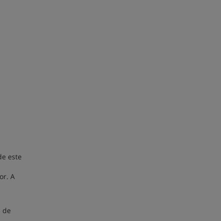
de este
or. A
s de