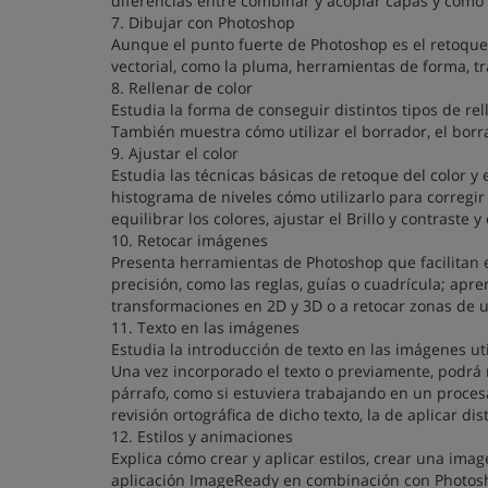
diferencias entre combinar y acoplar capas y cómo 
7. Dibujar con Photoshop
Aunque el punto fuerte de Photoshop es el retoque
vectorial, como la pluma, herramientas de forma, tr
8. Rellenar de color
Estudia la forma de conseguir distintos tipos de re
También muestra cómo utilizar el borrador, el borr
9. Ajustar el color
Estudia las técnicas básicas de retoque del color 
histograma de niveles cómo utilizarlo para corregi
equilibrar los colores, ajustar el Brillo y contraste y
10. Retocar imágenes
Presenta herramientas de Photoshop que facilitan e
precisión, como las reglas, guías o cuadrícula; apr
transformaciones en 2D y 3D o a retocar zonas de u
11. Texto en las imágenes
Estudia la introducción de texto en las imágenes u
Una vez incorporado el texto o previamente, podrá m
párrafo, como si estuviera trabajando en un procesad
revisión ortográfica de dicho texto, la de aplicar dis
12. Estilos y animaciones
Explica cómo crear y aplicar estilos, crear una im
aplicación ImageReady en combinación con Photosh