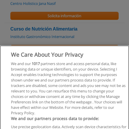
Centro Holistico Jana Nasif
Solicita información
Curso de Nutrición Alimentaria
Instituto Gastronómico Internacional
Solicita información
We Care About Your Privacy
Carrera de Administración de Servicios de Salud
We and our
1017
partners store and access personal data, like
browsing data or unique identifiers, on your device. Selecting I
POLITEC Politécnico de la ciudad
Accept enables tracking technologies to support the purposes
shown under we and our partners process data to provide. If
Solicita información
trackers are disabled, some content and ads you see may not be as
relevant to you. You can resurface this menu to change your
choices or withdraw consent at any time by clicking the Manage
Preferences link on the bottom of the webpage . Your choices will
have effect within our Website. For more details, refer to our
Privacy Policy.
Reglas de uso
We and our partners process data to provide:
Privacidad de datos
Use precise geolocation data. Actively scan device characteristics for