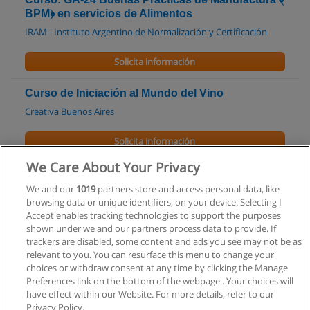
BPM﴿ en servicios de Alimentos
IRAM - Instituto Argentino de Normalización y Certificación
Solicita información
Curso de Iniciación al Mundo del Vino
Creativa Buenos Aires
Solicita información
We Care About Your Privacy
Carrera de Sommelier
We and our
1019
partners store and access personal data, like
AyB Colegio - Colegio Argentino de Alimentos y Bebidas -
browsing data or unique identifiers, on your device. Selecting I
Sheraton Buenos Aires
Accept enables tracking technologies to support the purposes
shown under we and our partners process data to provide. If
Solicita información
trackers are disabled, some content and ads you see may not be as
relevant to you. You can resurface this menu to change your
choices or withdraw consent at any time by clicking the Manage
Preferences link on the bottom of the webpage . Your choices will
have effect within our Website. For more details, refer to our
Privacy Policy.