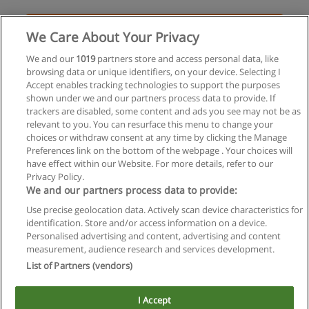
Solicita información
We Care About Your Privacy
Carrera - Operador Social y Comunitario
We and our
1019
partners store and access personal data, like
browsing data or unique identifiers, on your device. Selecting I
Mujeres x La Nación
Accept enables tracking technologies to support the purposes
shown under we and our partners process data to provide. If
Solicita información
trackers are disabled, some content and ads you see may not be as
relevant to you. You can resurface this menu to change your
choices or withdraw consent at any time by clicking the Manage
Preferences link on the bottom of the webpage . Your choices will
have effect within our Website. For more details, refer to our
Privacy Policy.
Reglas de uso
We and our partners process data to provide:
Privacidad de datos
Use precise geolocation data. Actively scan device characteristics for
identification. Store and/or access information on a device.
Contactar con Educaedu
Personalised advertising and content, advertising and content
measurement, audience research and services development.
List of Partners (vendors)
Copyright © Educaedu Business S.L. - CIF : B-95610580: -
www.educaedu.com.ar
I Accept