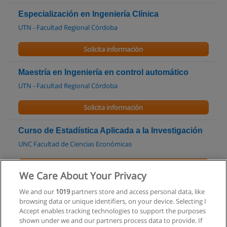
Especialización en Ingeniería Clínica
UTN - Facultad Regional Córdoba
Solicita información
Maestría en Ingeniería en control automático
UTN - Facultad Regional Córdoba
Solicita información
Curso de Estadística Aplicada a la Investigación
UNC Facultad de Ciencias Económicas
Solicita información
We Care About Your Privacy
Especialización en Video y Tecnologías Digitales
We and our
1019
partners store and access personal data, like
browsing data or unique identifiers, on your device. Selecting I
UNC - Facultad de Filosofía y Humanidades
Accept enables tracking technologies to support the purposes
shown under we and our partners process data to provide. If
Solicita información