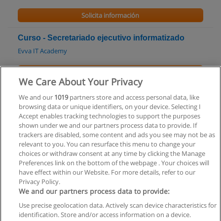
Solicita información
Curso - Secretariado ejecutivo informatizado
Evva IT Academy
Solicita información
We Care About Your Privacy
Máster en Marketing Internacional
We and our
1019
partners store and access personal data, like
browsing data or unique identifiers, on your device. Selecting I
EPMI Escuela de Postgrado de Marketing Internacional
Accept enables tracking technologies to support the purposes
shown under we and our partners process data to provide. If
Solicita información
trackers are disabled, some content and ads you see may not be as
relevant to you. You can resurface this menu to change your
choices or withdraw consent at any time by clicking the Manage
Preferences link on the bottom of the webpage . Your choices will
have effect within our Website. For more details, refer to our
Privacy Policy.
Reglas de uso
We and our partners process data to provide:
Privacidad de datos
Use precise geolocation data. Actively scan device characteristics for
identification. Store and/or access information on a device.