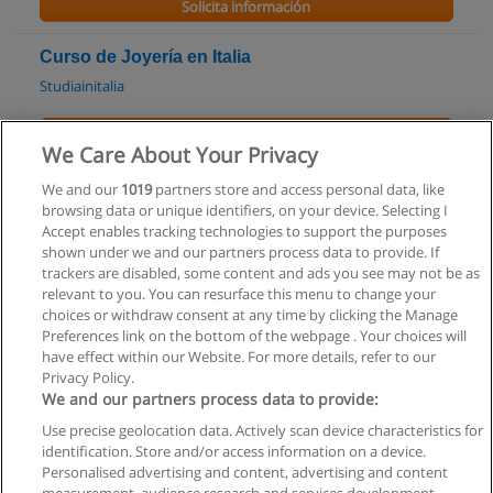
Solicita información
Curso de Joyería en Italia
Studiainitalia
Solicita información
We Care About Your Privacy
Curso Básico de Costura
We and our
1019
partners store and access personal data, like
browsing data or unique identifiers, on your device. Selecting I
Escuela Superior Cristina Rossi
Accept enables tracking technologies to support the purposes
shown under we and our partners process data to provide. If
Solicita información
trackers are disabled, some content and ads you see may not be as
relevant to you. You can resurface this menu to change your
choices or withdraw consent at any time by clicking the Manage
Preferences link on the bottom of the webpage . Your choices will
have effect within our Website. For more details, refer to our
Privacy Policy.
Reglas de uso
We and our partners process data to provide:
Privacidad de datos
Use precise geolocation data. Actively scan device characteristics for
identification. Store and/or access information on a device.
Contactar con Educaedu
Personalised advertising and content, advertising and content