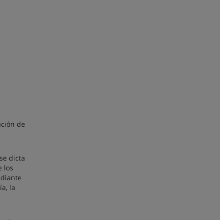
ación de
se dicta
 los
ediante
a, la