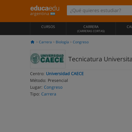
argentina
CURSOS
CARRERA
CA
(CARRERAS CORTAS)
Carrera
Biología
Congreso
Tecnicatura Universit
Centro:
Universidad CAECE
Método:
Presencial
Lugar:
Congreso
Tipo:
Carrera