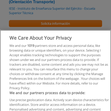
(Orientación Transporte)
IESE - Instituto de Enseñanza Superior del Ejército - Escuela
Superior Técnica
Solicita información
Especialización en Sistemas de Control
We Care About Your Privacy
(Orientación a Armas)
We and our
1019
partners store and access personal data, like
IESE - Instituto de Enseñanza Superior del Ejército - Escuela
browsing data or unique identifiers, on your device. Selecting I
Superior Técnica
Accept enables tracking technologies to support the purposes
shown under we and our partners process data to provide. If
Solicita información
trackers are disabled, some content and ads you see may not be as
relevant to you. You can resurface this menu to change your
choices or withdraw consent at any time by clicking the Manage
Preferences link on the bottom of the webpage . Your choices will
have effect within our Website. For more details, refer to our
Privacy Policy.
Reglas de uso
We and our partners process data to provide:
Privacidad de datos
Use precise geolocation data. Actively scan device characteristics for
identification. Store and/or access information on a device.
Contactar con Educaedu
Personalised advertising and content, advertising and content