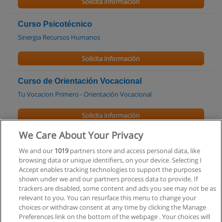
Solicita información
Curso Psicotécnico
Sinergia Recursos Humanos
Solicita información
Curso de Orientación Vocacional
Tu Vocacion Primero - Orientación Vocacional
Solicita información
We Care About Your Privacy
Curso de Técnicas Psicométricas Aplicadas en
Orientación Vocacional
We and our
1019
partners store and access personal data, like
browsing data or unique identifiers, on your device. Selecting I
Tu Vocacion Primero - Orientación Vocacional
Accept enables tracking technologies to support the purposes
shown under we and our partners process data to provide. If
Solicita información
trackers are disabled, some content and ads you see may not be as
relevant to you. You can resurface this menu to change your
choices or withdraw consent at any time by clicking the Manage
Preferences link on the bottom of the webpage . Your choices will