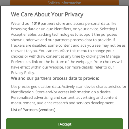
Solicita información
We Care About Your Privacy
1º Curso de Instructores de Tenis para Ciegos de
Argentina
We and our
1019
partners store and access personal data, like
browsing data or unique identifiers, on your device. Selecting I
Programa Tenis para Ciegos de Argentina
Accept enables tracking technologies to support the purposes
shown under we and our partners process data to provide. If
Solicita información
trackers are disabled, some content and ads you see may not be as
relevant to you. You can resurface this menu to change your
choices or withdraw consent at any time by clicking the Manage
Preferences link on the bottom of the webpage . Your choices will
have effect within our Website. For more details, refer to our
Privacy Policy.
Reglas de uso
We and our partners process data to provide:
Privacidad de datos
Use precise geolocation data. Actively scan device characteristics for
identification. Store and/or access information on a device.
Contactar con Educaedu
Personalised advertising and content, advertising and content
measurement, audience research and services development.
List of Partners (vendors)
Copyright © Educaedu Business S.L. - CIF : B-95610580: -
www.educaedu.com.ar
I Accept