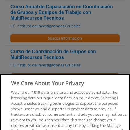
Curso Anual de Capacitación en Coordinación
de Grupos y Equipos de Trabajo con
MultiRecursos Técnicos
IIG Instituto de Investigaciones Grupales
Solicita información
Curso de Coordinación de Grupos con
MultiRecursos Técnicos
IIG Instituto de Investigaciones Grupales
Solicita información
We Care About Your Privacy
Diplomado de Asistencia Social
We and our
1019
partners store and access personal data, like
browsing data or unique identifiers, on your device. Selecting I
Red Federal de Educación a Distancia
Accept enables tracking technologies to support the purposes
shown under we and our partners process data to provide. If
Solicita información
trackers are disabled, some content and ads you see may not be as
relevant to you. You can resurface this menu to change your
choices or withdraw consent at any time by clicking the Manage