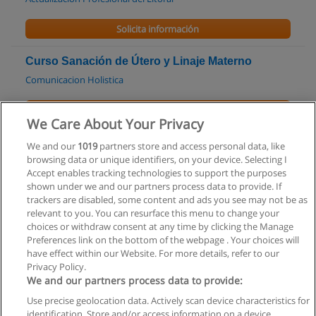
Solicita información
Curso Sanación de Útero y Linaje Materno
Comunicacion Holistica
Solicita información
We Care About Your Privacy
Curso Eneagrama de la Personalidad Online
We and our
1019
partners store and access personal data, like
browsing data or unique identifiers, on your device. Selecting I
Comunicacion Holistica
Accept enables tracking technologies to support the purposes
shown under we and our partners process data to provide. If
Solicita información
trackers are disabled, some content and ads you see may not be as
relevant to you. You can resurface this menu to change your
choices or withdraw consent at any time by clicking the Manage
Preferences link on the bottom of the webpage . Your choices will
have effect within our Website. For more details, refer to our
Privacy Policy.
Reglas de uso
We and our partners process data to provide:
Privacidad de datos
Use precise geolocation data. Actively scan device characteristics for
identification. Store and/or access information on a device.