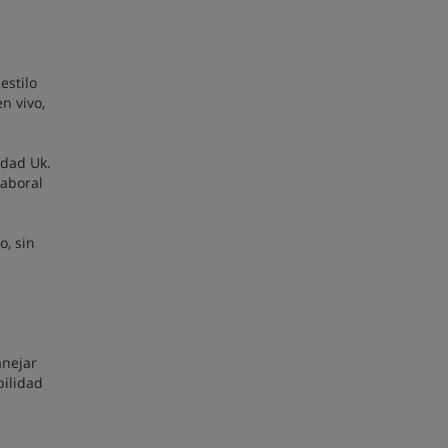
estilo
n vivo,
idad Uk.
laboral
o, sin
anejar
bilidad