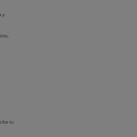
a y
stos,
cibe tu