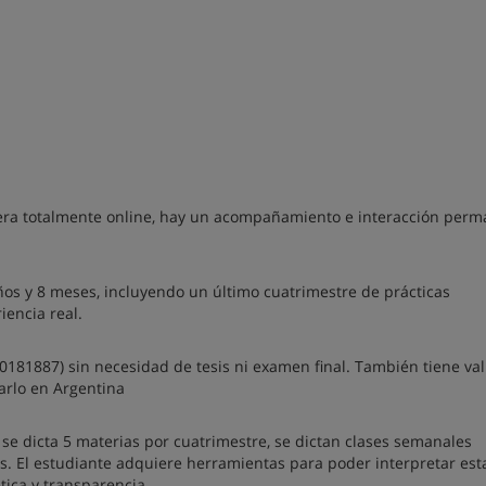
rrera totalmente online, hay un acompañamiento e interacción per
ños y 8 meses, incluyendo un último cuatrimestre de prácticas
iencia real.
E 20181887) sin necesidad de tesis ni examen final. También tiene va
arlo en Argentina
se dicta 5 materias por cuatrimestre, se dictan clases semanales
es. El estudiante adquiere herramientas para poder interpretar es
ética y transparencia.