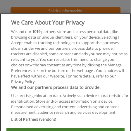
Solicita información
We Care About Your Privacy
Carrera Terciaria - Diseño de Espacios Verdes e
Interiores
We and our
1019
partners store and access personal data, like
browsing data or unique identifiers, on your device. Selecting I
Escuela Argentina de Diseño de Espacios Verdes y de Interiores
Accept enables tracking technologies to support the purposes
shown under we and our partners process data to provide. If
Solicita información
trackers are disabled, some content and ads you see may not be as
relevant to you. You can resurface this menu to change your
choices or withdraw consent at any time by clicking the Manage
Preferences link on the bottom of the webpage . Your choices will
have effect within our Website. For more details, refer to our
Privacy Policy.
Reglas de uso
We and our partners process data to provide:
Privacidad de datos
Use precise geolocation data. Actively scan device characteristics for
identification. Store and/or access information on a device.
Contactar con Educaedu
Personalised advertising and content, advertising and content
measurement, audience research and services development.
Copyright © Educaedu Business S.L. - CIF : B-95610580: -
List of Partners (vendors)
www.educaedu.com.ar