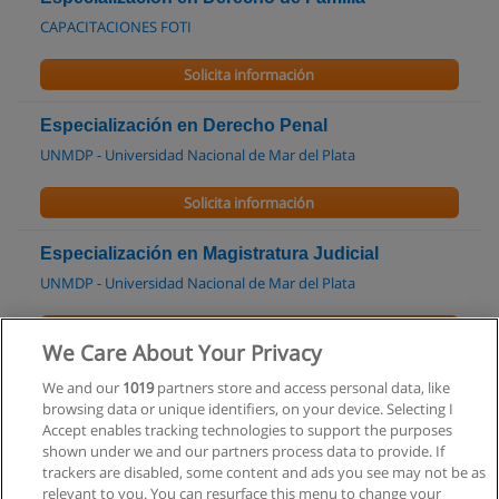
CAPACITACIONES FOTI
Solicita información
Especialización en Derecho Penal
UNMDP - Universidad Nacional de Mar del Plata
Solicita información
Especialización en Magistratura Judicial
UNMDP - Universidad Nacional de Mar del Plata
Solicita información
We Care About Your Privacy
Especialización en Sindicatura Concursal
We and our
1019
partners store and access personal data, like
browsing data or unique identifiers, on your device. Selecting I
UNMDP - Universidad Nacional de Mar del Plata
Accept enables tracking technologies to support the purposes
shown under we and our partners process data to provide. If
Solicita información
trackers are disabled, some content and ads you see may not be as
relevant to you. You can resurface this menu to change your