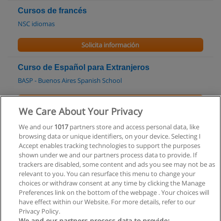
Cursos de francés
NSC idiomas
Solicita información
Curso de Español para Extranjeros
BASP - Buenos Aires Spanish School
Solicita información
We Care About Your Privacy
Curso de Sueco
We and our
1017
partners store and access personal data, like
browsing data or unique identifiers, on your device. Selecting I
Instituto de Cultura Sueca
Accept enables tracking technologies to support the purposes
shown under we and our partners process data to provide. If
Solicita información
trackers are disabled, some content and ads you see may not be as
relevant to you. You can resurface this menu to change your
choices or withdraw consent at any time by clicking the Manage
Preferences link on the bottom of the webpage . Your choices will
have effect within our Website. For more details, refer to our
Privacy Policy.
Reglas de uso
We and our partners process data to provide: