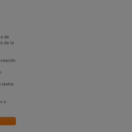
ra de
s de la
creación
n
 textos
s o