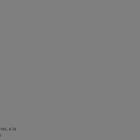
as, a la
e