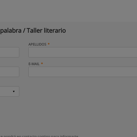
alabra / Taller literario
APELLIDOS
E-MAIL
 se pondrá en contacto contigo para informarte