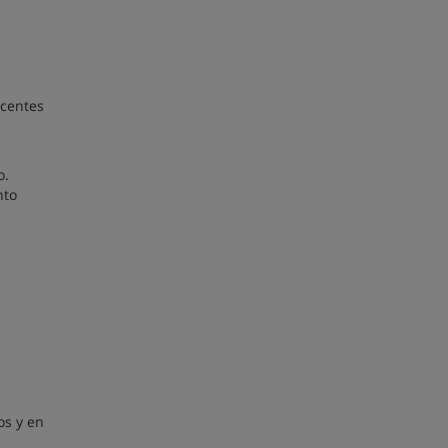
scentes
o.
nto
os y en