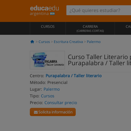
argentina
CURSOS
CARRERA
CA
(CARRERAS CORTAS)
Cursos
Escritura Creativa
Palermo
Curso Taller Literari
Purapalabra / Taller li
Centro:
Purapalabra / Taller literario
Método:
Presencial
Lugar:
Palermo
Tipo:
Cursos
Precio:
Consultar precio
Solicita información