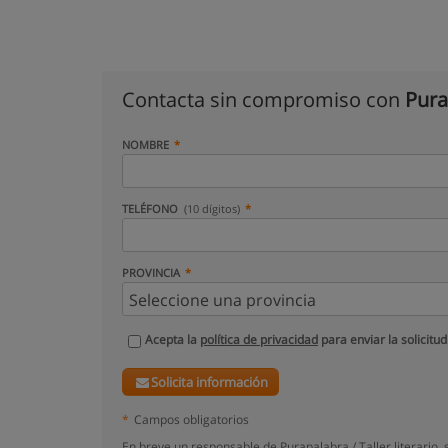
Contacta sin compromiso con
Purap
NOMBRE
TELÉFONO
(10 dígitos)
PROVINCIA
Acepta la
política de privacidad
para enviar la solicitud
Solicita información
*
Campos obligatorios
En breve un responsable de Purapalabra / Taller literario,