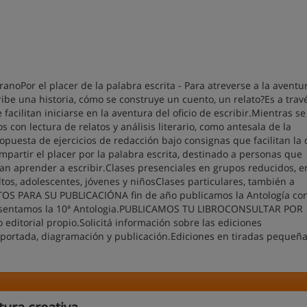
anoPor el placer de la palabra escrita - Para atreverse a la aventu
be una historia, cómo se construye un cuento, un relato?Es a travé
acilitan iniciarse en la aventura del oficio de escribir.Mientras se
s con lectura de relatos y análisis literario, como antesala de la
opuesta de ejercicios de redacción bajo consignas que facilitan la 
ompartir el placer por la palabra escrita, destinado a personas que
ean aprender a escribir.Clases presenciales en grupos reducidos, e
ltos, adolescentes, jóvenes y niñosClases particulares, también a
S PARA SU PUBLICACIÓNA fin de año publicamos la Antología con
presentamos la 10ª Antologia.PUBLICAMOS TU LIBROCONSULTAR POR
itorial propio.Solicitá información sobre las ediciones
de portada, diagramación y publicación.Ediciones en tiradas pequeña