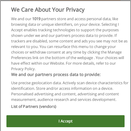
We Care About Your Privacy
Curso de Inglés Online con Reconocimiento de
Voz
We and our
1019
partners store and access personal data, like
browsing data or unique identifiers, on your device. Selecting I
ELI Educa
Accept enables tracking technologies to support the purposes
shown under we and our partners process data to provide. If
Solicita información
trackers are disabled, some content and ads you see may not be as
relevant to you. You can resurface this menu to change your
choices or withdraw consent at any time by clicking the Manage
Preferences link on the bottom of the webpage . Your choices will
have effect within our Website. For more details, refer to our
Privacy Policy.
Reglas de uso
We and our partners process data to provide:
Privacidad de datos
Use precise geolocation data. Actively scan device characteristics for
identification. Store and/or access information on a device.
Contactar con Educaedu
Personalised advertising and content, advertising and content
measurement, audience research and services development.
Copyright © Educaedu Business S.L. - CIF : B-95610580: -
List of Partners (vendors)
www.educaedu.com.ar
I Accept