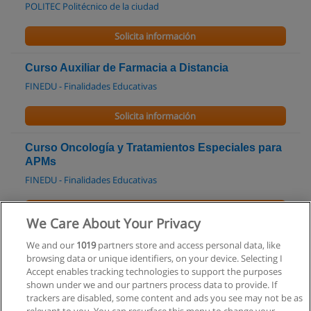
POLITEC Politécnico de la ciudad
Solicita información
Curso Auxiliar de Farmacia a Distancia
FINEDU - Finalidades Educativas
Solicita información
Curso Oncología y Tratamientos Especiales para
APMs
FINEDU - Finalidades Educativas
Solicita información
We Care About Your Privacy
Curso Cuidado de Ancianos
We and our
1019
partners store and access personal data, like
browsing data or unique identifiers, on your device. Selecting I
FINEDU - Finalidades Educativas
Accept enables tracking technologies to support the purposes
shown under we and our partners process data to provide. If
Solicita información
trackers are disabled, some content and ads you see may not be as