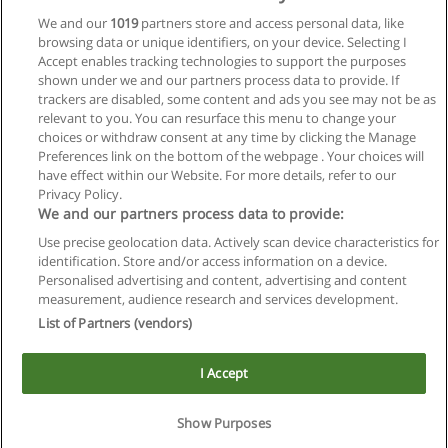
Curso de Joyería Nivel l
We and our
1019
partners store and access personal data, like
browsing data or unique identifiers, on your device. Selecting I
Centro Integral de Joyeria Instituto Crisol
Accept enables tracking technologies to support the purposes
shown under we and our partners process data to provide. If
Solicita información
trackers are disabled, some content and ads you see may not be as
relevant to you. You can resurface this menu to change your
choices or withdraw consent at any time by clicking the Manage
Preferences link on the bottom of the webpage . Your choices will
have effect within our Website. For more details, refer to our
Privacy Policy.
Reglas de uso
We and our partners process data to provide:
Privacidad de datos
Use precise geolocation data. Actively scan device characteristics for
identification. Store and/or access information on a device.
Contactar con Educaedu
Personalised advertising and content, advertising and content
measurement, audience research and services development.
List of Partners (vendors)
Copyright © Educaedu Business S.L. - CIF : B-95610580: -
www.educaedu.com.ar
I Accept
Show Purposes