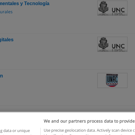
mentales y Tecnología
turales
itales
ón
We and our partners process data to provide
Reglas de uso
Privacidad de datos
Contactar con Educaedu
Use precise geolocation data. Actively scan device c
ng data or unique