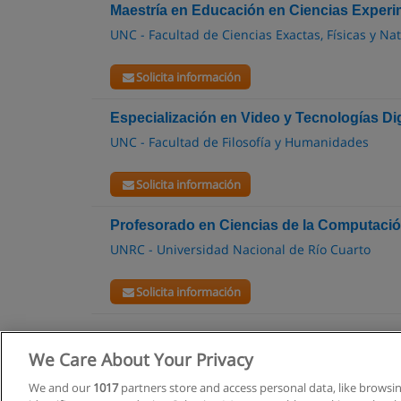
Maestría en Educación en Ciencias Experi
UNC - Facultad de Ciencias Exactas, Físicas y Na
Solicita información
Especialización en Video y Tecnologías Dig
UNC - Facultad de Filosofía y Humanidades
Solicita información
Profesorado en Ciencias de la Computaci
UNRC - Universidad Nacional de Río Cuarto
Solicita información
We Care About Your Privacy
We and our
1017
partners store and access personal data, like browsi