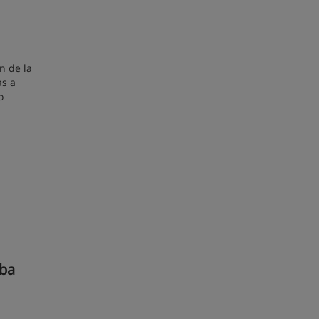
n de la
as a
o
oba