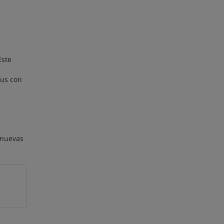
Este
lus con
 nuevas