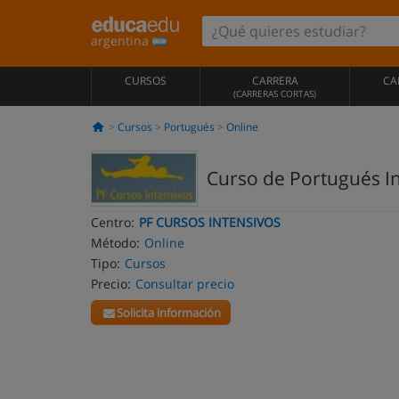
argentina
CURSOS
CARRERA
CA
(CARRERAS CORTAS)
Cursos
Portugués
Online
Curso de Portugués I
Centro:
PF CURSOS INTENSIVOS
Método:
Online
Tipo:
Cursos
Precio:
Consultar precio
Solicita información