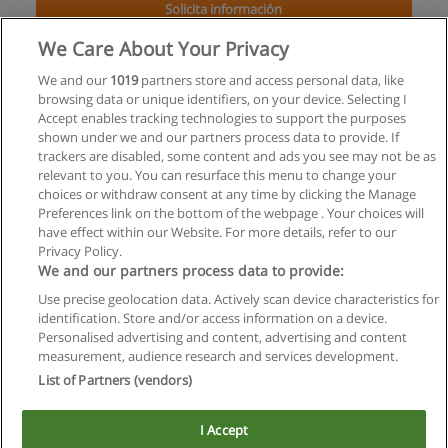
Solicita información
We Care About Your Privacy
Curso de Derecho Ambiental como Nuevo
Paradigma Jurídico
We and our
1019
partners store and access personal data, like
browsing data or unique identifiers, on your device. Selecting I
Diario Judicial
Accept enables tracking technologies to support the purposes
shown under we and our partners process data to provide. If
Solicita información
trackers are disabled, some content and ads you see may not be as
relevant to you. You can resurface this menu to change your
choices or withdraw consent at any time by clicking the Manage
Preferences link on the bottom of the webpage . Your choices will
have effect within our Website. For more details, refer to our
Privacy Policy.
Reglas de uso
We and our partners process data to provide:
Privacidad de datos
Use precise geolocation data. Actively scan device characteristics for
identification. Store and/or access information on a device.
Contactar con Educaedu
Personalised advertising and content, advertising and content
measurement, audience research and services development.
List of Partners (vendors)
Copyright © Educaedu Business S.L. - CIF : B-95610580: -
www.educaedu.com.ar
I Accept