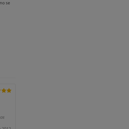
(no se
ros
o 2012