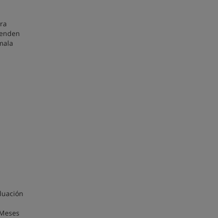
ra
renden
mala
luación
 Meses