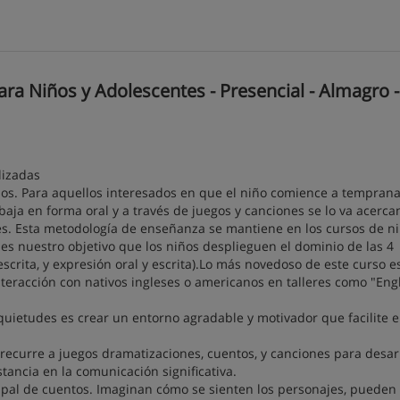
ra Niños y Adolescentes - Presencial - Almagro -
lizadas
años. Para aquellos interesados en que el niño comience a tempran
aja en forma oral y a través de juegos y canciones se lo va acerca
glés. Esta metodología de enseñanza se mantiene en los cursos de ni
 es nuestro objetivo que los niños desplieguen el dominio de las 4
crita, y expresión oral y escrita).Lo más novedoso de este curso e
nteracción con nativos ingleses o americanos en talleres como "Eng
uietudes es crear un entorno agradable y motivador que facilite e
 recurre a juegos dramatizaciones, cuentos, y canciones para desar
tancia en la comunicación significativa.
upal de cuentos. Imaginan cómo se sienten los personajes, pueden 