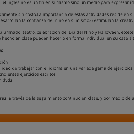
I. el inglés no es un fin en sí mismo sino un medio para expresar i
icamente sin costo.La importancia de estas actividades reside en s
esarrollan la confianza del niño en si mismo3) estimulan la creativ
alumnado: teatro, celebración del Día del Niño y Halloween, etcéte
o hecho en clase pueden hacerlo en forma individual en su casa a 
as:
cción
idad de trabajar con el idioma en una variada gama de ejercicios.
ndientes ejercicios escritos
n dvds.
s: a través de la seguimiento continuo en clase, y por medio de u