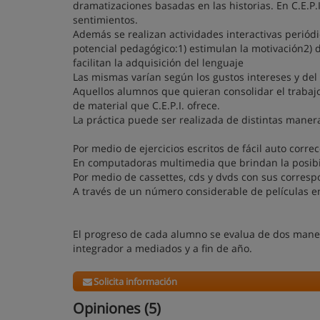
dramatizaciones basadas en las historias. En C.E.P.
sentimientos.
Además se realizan actividades interactivas periód
potencial pedagógico:1) estimulan la motivación2) d
facilitan la adquisición del lenguaje
Las mismas varían según los gustos intereses y del 
Aquellos alumnos que quieran consolidar el trabaj
de material que C.E.P.I. ofrece.
La práctica puede ser realizada de distintas maner
Por medio de ejercicios escritos de fácil auto corre
En computadoras multimedia que brindan la posibil
Por medio de cassettes, cds y dvds con sus correspo
A través de un número considerable de películas e
El progreso de cada alumno se evalua de dos manera
integrador a mediados y a fin de año.
Solicita información
Opiniones (5)