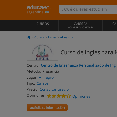
argentina
CURSOS
CARRERA
CA
(CARRERAS CORTAS)
Cursos
Inglés
Almagro
Curso de Inglés para 
Centro:
Centro de Enseñanza Personalizado de Ingl
Método:
Presencial
Lugar:
Almagro
Tipo:
Cursos
Precio:
Consultar precio
Opiniones:
Opiniones
Solicita información