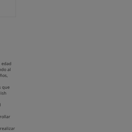
a edad
ndo al
ños,
s que
lish
l
rollar
realizar