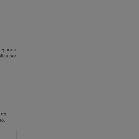
plegando
liza por
 de
uo.