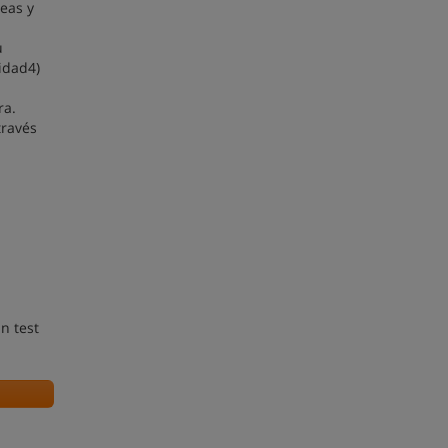
deas y
u
idad4)
ra.
través
n test