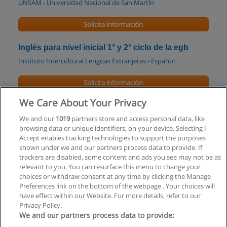
UNSAM - Universidad Nacional de San Martín
Solicita información
Inglés para nivel inicial 1° y 2° ciclo de la egb
Instituto Intercultural Lenguas Extranjeras - Español
Solicita información
We Care About Your Privacy
Profesorado de Inglés para el 3° Ciclo de la EBG
y Educación Polimodal
We and our
1019
partners store and access personal data, like
browsing data or unique identifiers, on your device. Selecting I
Instituto Intercultural Lenguas Extranjeras - Español
Accept enables tracking technologies to support the purposes
shown under we and our partners process data to provide. If
Solicita información
trackers are disabled, some content and ads you see may not be as
relevant to you. You can resurface this menu to change your
choices or withdraw consent at any time by clicking the Manage
Preferences link on the bottom of the webpage . Your choices will
have effect within our Website. For more details, refer to our
Privacy Policy.
Reglas de uso
We and our partners process data to provide: