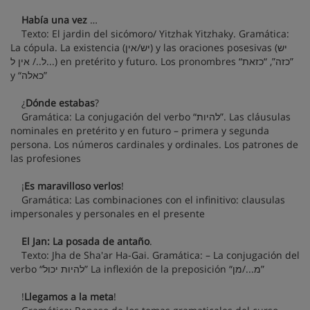
Había una vez
…
Texto: El jardin del sicómoro/ Yitzhak Yitzhaky. Gramática:
La cópula. La existencia (יש/אין) y las oraciones posesivas (יש
ל../ אין ל...) en pretérito y futuro. Los pronombres “כזה”, “כזאת”
y “כאלה”
¿
Dónde estabas
?
Gramática: La conjugación del verbo “להיות”. Las cláusulas
nominales en pretérito y en futuro – primera y segunda
persona. Los números cardinales y ordinales. Los patrones de
las profesiones
¡
Es maravilloso verlos
!
Gramática: Las combinaciones con el infinitivo: clausulas
impersonales y personales en el presente
El Jan: La posada de antaño
.
Texto: Jha de Sha'ar Ha-Gai. Gramática: – La conjugación del
verbo “להיות יכול” La inflexión de la preposición “מ.../מן”
!
Llegamos a la meta
!