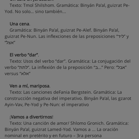
Texto: Tmol Shilshom. Gramática: Binyán Pa’al, guizrat Pe-
Yod. No solo… sino también...
Una cena
.
Gramática: Binyán Pa’al, guizrat Pe-Alef. Binyán Pa’al,
guizrat Pe-Nun. Las inflexciones de las preposiciones “ליד” y
“אצל”
El verbo “dar”
.
Texto: Usos del verbo “dar”. Gramática: La conjugación del
verbo “לתת“. La inflexión de la preposición “ב...” Pero: “אבל”
versus “אלא”
Ven a mí, mariposa
.
Texto: Las canciones deFania Bergstein. Gramática: La
construcción negativa del imperativo. Binyán Pa’al, las gzarot
Ayin-Vav, Pe-Yod y Pe-Nun: el imperativo
¡
Vamos a divertirnos
!
Texto: Una canción de amor/ Shlomo Gronich. Gramática:
Binyán Pa’al, guizrat Lamed-Yod. Vamos a ... La oración
nominal en pretérito y en futuro – 3ra persona