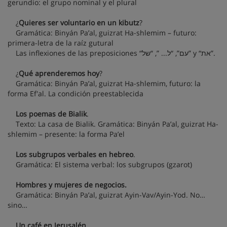
gerundio: el grupo nominal y el plural
¿
Quieres ser voluntario en un kibutz
?
Gramática: Binyán Pa’al, guizrat Ha-shlemim – futuro:
primera-letra de la raíz gutural
Las inflexiones de las preposiciones “עם”, “ל... ”, “של” y “את”.
¿
Qué aprenderemos hoy
?
Gramática: Binyán Pa’al, guizrat Ha-shlemim, futuro: la
forma Ef'al. La condición preestablecida
Los poemas de Bialik
.
Texto: La casa de Bialik. Gramática: Binyán Pa’al, guizrat Ha-
shlemim – presente: la forma Pa’el
Los subgrupos verbales en hebreo
.
Gramática: El sistema verbal: los subgrupos (gzarot)
Hombres y mujeres de negocios.
Gramática: Binyán Pa’al, guizrat Ayin-Vav/Ayin-Yod. No…
sino…
Un café en Jerusalén
.