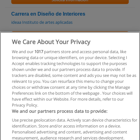
Carrera en Diseño de Interiores
ideaa Instituto de artes aplicadas
Solicita información
We Care About Your Privacy
Carrera en Diseño de Interiores
We and our
1017
partners store and access personal data, like
browsing data or unique identifiers, on your device. Selecting I
Instituto superior "Almafuerte"
Accept enables tracking technologies to support the purposes
shown under we and our partners process data to provide. If
Solicita información
trackers are disabled, some content and ads you see may not be as
relevant to you. You can resurface this menu to change your
choices or withdraw consent at any time by clicking the Manage
Preferences link on the bottom of the webpage . Your choices will
have effect within our Website. For more details, refer to our
Privacy Policy.
Reglas de uso
We and our partners process data to provide:
Privacidad de datos
Use precise geolocation data. Actively scan device characteristics for
identification. Store and/or access information on a device.
Contactar con Educaedu
Personalised advertising and content, advertising and content
measurement, audience research and services development.