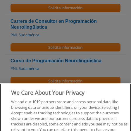
Solicita información
Carrera de Consultor en Programación
Neurolingüística
PNL Sudamérica
Solicita información
Curso de Programación Neurolingüística
PNL Sudamérica
Solicita información
We Care About Your Privacy
Curso de Programación Neurolingüística Nivel
Master Practition
We and our
1019
partners store and access personal data, like
browsing data or unique identifiers, on your device. Selecting I
PNL Sudamérica
Accept enables tracking technologies to support the purposes
shown under we and our partners process data to provide. If
Solicita información
trackers are disabled, some content and ads you see may not be as
relevant to you. You can resurface this menu to change your