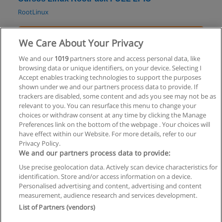
RootLinux
Solicita información
We Care About Your Privacy
Curso de PFP Desarrollo de Sitios Web 2.0
We and our
1019
partners store and access personal data, like
browsing data or unique identifiers, on your device. Selecting I
I.C. Image Campus SA
Accept enables tracking technologies to support the purposes
shown under we and our partners process data to provide. If
Solicita información
trackers are disabled, some content and ads you see may not be as
relevant to you. You can resurface this menu to change your
choices or withdraw consent at any time by clicking the Manage
Preferences link on the bottom of the webpage . Your choices will
have effect within our Website. For more details, refer to our
Privacy Policy.
Reglas de uso
We and our partners process data to provide:
Privacidad de datos
Use precise geolocation data. Actively scan device characteristics for
identification. Store and/or access information on a device.
Contactar con Educaedu
Personalised advertising and content, advertising and content
measurement, audience research and services development.
List of Partners (vendors)
Copyright © Educaedu Business S.L. - CIF : B-95610580: -
www.educaedu.com.ar