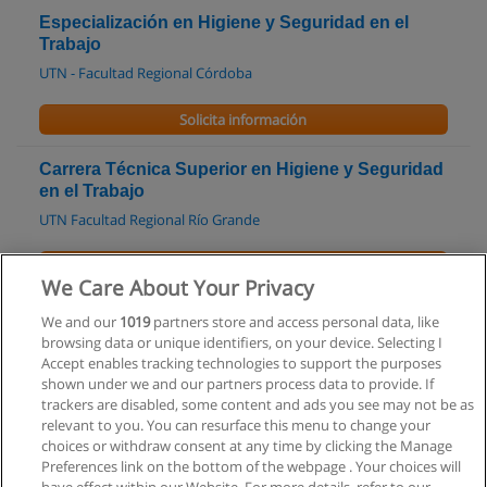
Especialización en Higiene y Seguridad en el
Trabajo
UTN - Facultad Regional Córdoba
Solicita información
Carrera Técnica Superior en Higiene y Seguridad
en el Trabajo
UTN Facultad Regional Río Grande
Solicita información
We Care About Your Privacy
Carrera Técnica Superior en Higiene y Seguridad
We and our
1019
partners store and access personal data, like
browsing data or unique identifiers, on your device. Selecting I
UTN - Facultad Regional Mendoza
Accept enables tracking technologies to support the purposes
shown under we and our partners process data to provide. If
Solicita información
trackers are disabled, some content and ads you see may not be as
relevant to you. You can resurface this menu to change your
choices or withdraw consent at any time by clicking the Manage
Preferences link on the bottom of the webpage . Your choices will