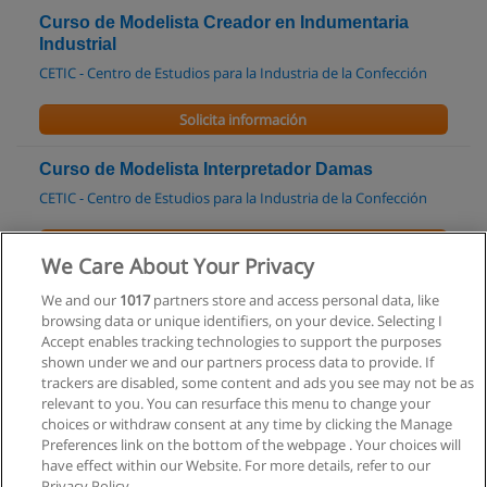
Curso de Modelista Creador en Indumentaria
Industrial
CETIC - Centro de Estudios para la Industria de la Confección
Solicita información
Curso de Modelista Interpretador Damas
CETIC - Centro de Estudios para la Industria de la Confección
Solicita información
We Care About Your Privacy
Curso de Modelista Interpretador Hombres
We and our
1017
partners store and access personal data, like
browsing data or unique identifiers, on your device. Selecting I
CETIC - Centro de Estudios para la Industria de la Confección
Accept enables tracking technologies to support the purposes
shown under we and our partners process data to provide. If
Solicita información
trackers are disabled, some content and ads you see may not be as
relevant to you. You can resurface this menu to change your
choices or withdraw consent at any time by clicking the Manage
Preferences link on the bottom of the webpage . Your choices will
have effect within our Website. For more details, refer to our
Privacy Policy.