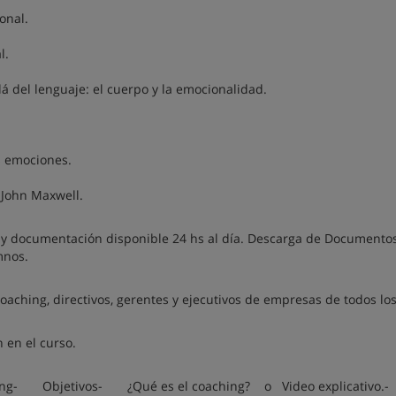
onal.
l.
llá del lenguaje: el cuerpo y la emocionalidad.
s emociones.
h John Maxwell.
o y documentación disponible 24 hs al día. Descarga de Documentos
mnos.
aching, directivos, gerentes y ejecutivos de empresas de todos lo
 en el curso.
ching- Objetivos- ¿Qué es el coaching? o Video explicativ