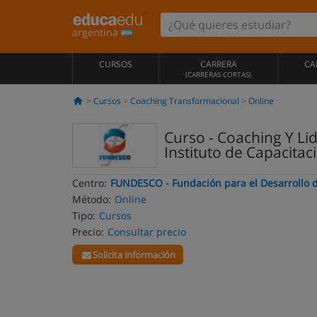
argentina
CURSOS
CARRERA
CA
(CARRERAS CORTAS)
Cursos
Coaching Transformacional
Online
Curso - Coaching Y Li
Instituto de Capacitac
Centro:
FUNDESCO - Fundación para el Desarrollo de
Método:
Online
Tipo:
Cursos
Precio:
Consultar precio
Solicita información