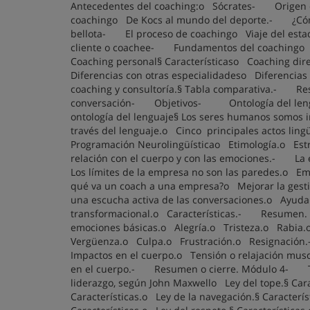
Antecedentes del coaching:o Sócrates- Origen de
coachingo De Kocs al mundo del deporte.- ¿Cómo
bellota- El proceso de coachingo Viaje del esta
cliente o coachee- Fundamentos del coachingo
Coaching personal§ Característicaso Coaching dir
Diferencias con otras especialidadeso Diferencias 
coaching y consultoría.§ Tabla comparativa.- Re
conversación- Objetivos- Ontología del lenguaj
ontología del lenguaje§ Los seres humanos somos in
través del lenguaje.o Cinco principales actos ling
Programación Neurolingüísticao Etimología.o Estr
relación con el cuerpo y con las emociones.- La
Los límites de la empresa no son las paredes.o E
qué va un coach a una empresa?o Mejorar la gest
una escucha activa de las conversaciones.o Ayudar
transformacional.o Características.- Resumen
emociones básicas.o Alegría.o Tristeza.o Rab
Vergüenza.o Culpa.o Frustración.o Resignación
Impactos en el cuerpo.o Tensión o relajación musc
en el cuerpo.- Resumen o cierre. Módulo 4- Tít
liderazgo, según John Maxwello Ley del tope.§ Carac
Características.o Ley de la navegación.§ Caracterís