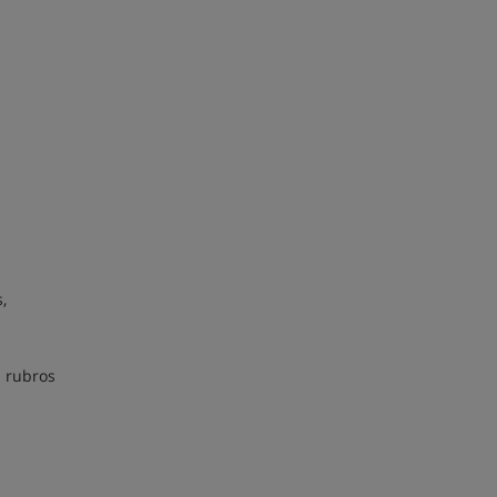
,
s rubros
o.-