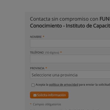
Contacta sin compromiso con
FUND
Conocimiento - Instituto de Capaci
NOMBRE
TELÉFONO
(10 dígitos)
PROVINCIA
Acepta la
política de privacidad
para enviar la solicitud
Solicita información
*
Campos obligatorios