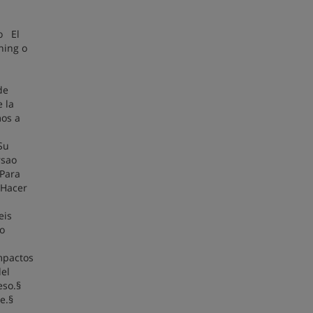
o El
ching o
as-
de
 la
mos a
Su
ersao
¿Para
 Hacer
eis
.o
mpactos
el
eso.§
e.§