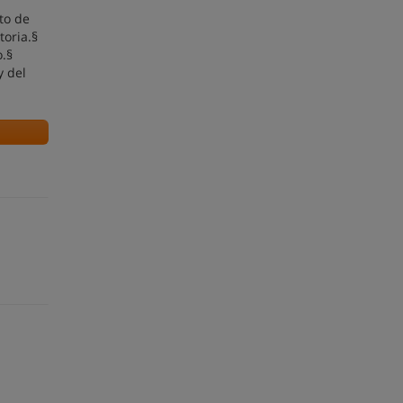
to de
toria.§
o.§
y del