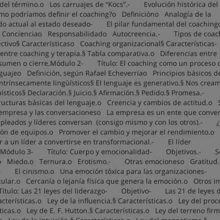
l término.o Los carruajes de “Kocs”.- Evolución histórica del
 podríamos definir el coaching?o Definicióno Analogía de la
do actual al estado deseado- El pilar fundamental del coaching
 Concienciao Responsabilidado Autocreencia.- Tipos de coa
ectivo§ Característicaso Coaching organizacional§ Característic
entre coaching y terapia.§ Tabla comparativa.o Diferencias entre
sumen o cierre.Módulo 2- Título: El coaching como un proceso 
eo Definición, según Rafael Echeverríao Principios básicos de
trínsecamente lingüísticos§ El lenguaje es generativo.§ Nos crea
üísticos§ Declaración.§ Juicio.§ Afirmación.§ Pedido.§ Promesa.-
ucturas básicas del lenguaje.o Creencia y cambios de actitud.o 
 empresa y las conversacioneso La empresa es un ente que conv
mpleados y líderes conversan (consigo mismo y con los otros).- 
ión de equipos.o Promover el cambio y mejorar el rendimiento.o
 a un líder a convertirse en transformacional.- El líder
. Módulo 3- Título: Cuerpo y emocionalidad- Objetivos.- S
ia.o Miedo.o Ternura.o Erotismo.- Otras emocioneso Gratitud
.- El cinismo.o Una emoción tóxica para las organizaciones-
ular.o Cercanía o lejanía física que genera la emoción.o Otros i
ulo: Las 21 leyes del liderazgo- Objetivo- Las 21 de leyes d
terísticas.o Ley de la influencia.§ Características.o Ley del proc
ticas.o Ley de E. F. Hutton.§ Características.o Ley del terreno firm