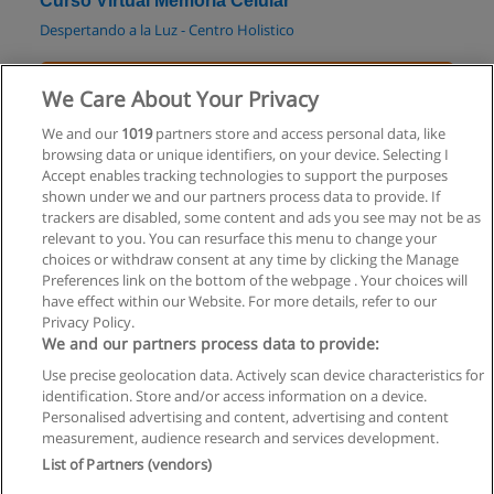
Curso Virtual Memoria Celular
Despertando a la Luz - Centro Holistico
Solicita información
We Care About Your Privacy
Fellow en Emergencias (Residencia post-básica)
We and our
1019
partners store and access personal data, like
browsing data or unique identifiers, on your device. Selecting I
Hospital Universitario Austral
Accept enables tracking technologies to support the purposes
shown under we and our partners process data to provide. If
Solicita información
trackers are disabled, some content and ads you see may not be as
relevant to you. You can resurface this menu to change your
choices or withdraw consent at any time by clicking the Manage
Preferences link on the bottom of the webpage . Your choices will
have effect within our Website. For more details, refer to our
Privacy Policy.
Reglas de uso
We and our partners process data to provide:
Privacidad de datos
Use precise geolocation data. Actively scan device characteristics for
identification. Store and/or access information on a device.
Contactar con Educaedu
Personalised advertising and content, advertising and content
measurement, audience research and services development.
List of Partners (vendors)
Copyright © Educaedu Business S.L. - CIF : B-95610580: -
www.educaedu.com.ar