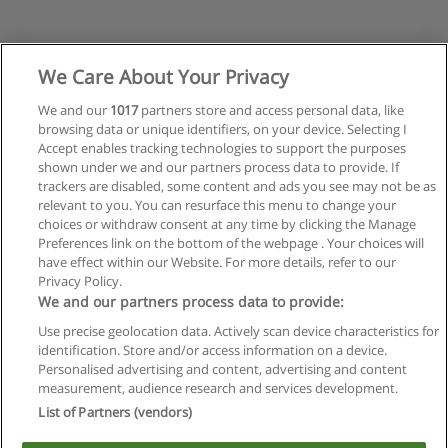
We Care About Your Privacy
Anterior
1
2
We and our
1017
partners store and access personal data, like
browsing data or unique identifiers, on your device. Selecting I
Accept enables tracking technologies to support the purposes
Página
2
de
2
shown under we and our partners process data to provide. If
trackers are disabled, some content and ads you see may not be as
relevant to you. You can resurface this menu to change your
choices or withdraw consent at any time by clicking the Manage
Preferences link on the bottom of the webpage . Your choices will
have effect within our Website. For more details, refer to our
Privacy Policy.
Reglas de uso
We and our partners process data to provide:
Privacidad de datos
Use precise geolocation data. Actively scan device characteristics for
identification. Store and/or access information on a device.
Contactar con Educaedu
Personalised advertising and content, advertising and content
measurement, audience research and services development.
List of Partners (vendors)
Copyright © Educaedu Business S.L. - CIF : B-95610580: -
www.educaedu.com.ar