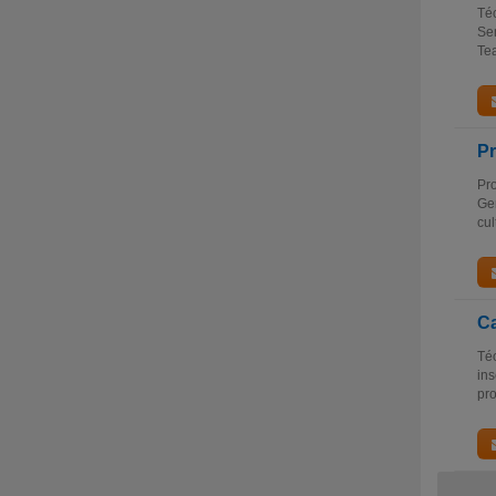
Téc
Sem
Tea
Pr
Pro
Gen
cul
Ca
Téc
ins
pro