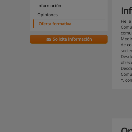
Información
In
Opiniones
Fiel 
Oferta formativa
Comun
comun
Medio
Solicita información
de co
socie
Desde
ofrec
Desde
Comun
Y, co
Op