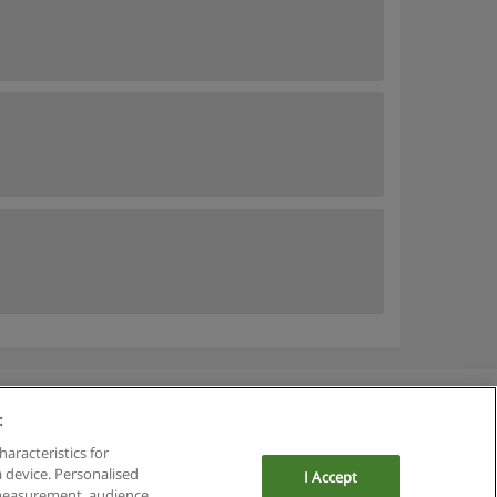
:
haracteristics for
a device. Personalised
I Accept
 measurement, audience