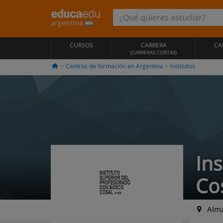
argentina
CURSOS
CARRERA
CA
(CARRERAS CORTAS)
Centros de formación en Argentina
Institutos
In
Co
Alma