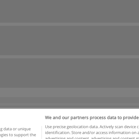
We and our partners process data to provide
Reglas de uso
Privacidad de datos
Contactar con Educaedu
Use precise geolocation data. Actively scan device c
ng data or unique
identification. Store and/or access information on 
logies to support the
advertising and content, advertising and content