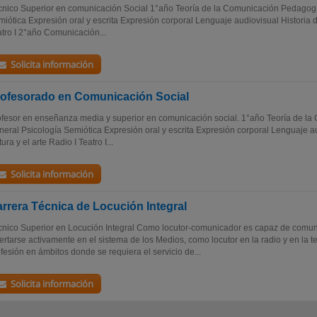
nico Superior en comunicación Social 1°año Teoría de la Comunicación Pedagogí
iótica Expresión oral y escrita Expresión corporal Lenguaje audiovisual Historia de 
tro I 2°año Comunicación...
Solicita información
ofesorado en Comunicación Social
fesor en enseñanza media y superior en comunicación social. 1°año Teoría de l
eral Psicología Semiótica Expresión oral y escrita Expresión corporal Lenguaje au
tura y el arte Radio I Teatro I...
Solicita información
rrera Técnica de Locución Integral
nico Superior en Locución Integral Como locutor-comunicador es capaz de comun
ertarse activamente en el sistema de los Medios, como locutor en la radio y en la tel
fesión en ámbitos donde se requiera el servicio de...
Solicita información