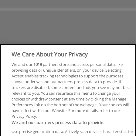
We Care About Your Privacy
1
2
Siguiente
We and our
1019
partners store and access personal data, like
browsing data or unique identifiers, on your device. Selecting I
Accept enables tracking technologies to support the purposes
Página
1
de
2
shown under we and our partners process data to provide. If
trackers are disabled, some content and ads you see may not be as
relevant to you. You can resurface this menu to change your
choices or withdraw consent at any time by clicking the Manage
Preferences link on the bottom of the webpage . Your choices will
have effect within our Website. For more details, refer to our
Privacy Policy.
Reglas de uso
We and our partners process data to provide:
Privacidad de datos
Use precise geolocation data. Actively scan device characteristics for