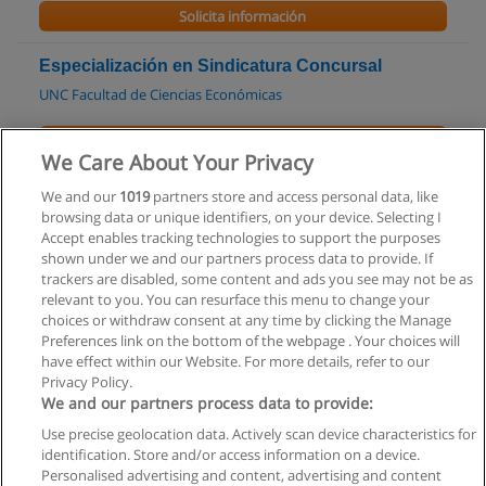
Solicita información
Especialización en Sindicatura Concursal
UNC Facultad de Ciencias Económicas
Solicita información
We Care About Your Privacy
Curso de Estadística Aplicada a la Investigación
We and our
1019
partners store and access personal data, like
browsing data or unique identifiers, on your device. Selecting I
UNC Facultad de Ciencias Económicas
Accept enables tracking technologies to support the purposes
shown under we and our partners process data to provide. If
Solicita información
trackers are disabled, some content and ads you see may not be as
relevant to you. You can resurface this menu to change your
choices or withdraw consent at any time by clicking the Manage
Preferences link on the bottom of the webpage . Your choices will
have effect within our Website. For more details, refer to our
Privacy Policy.
Reglas de uso
We and our partners process data to provide:
Privacidad de datos
Use precise geolocation data. Actively scan device characteristics for
identification. Store and/or access information on a device.
Contactar con Educaedu
Personalised advertising and content, advertising and content