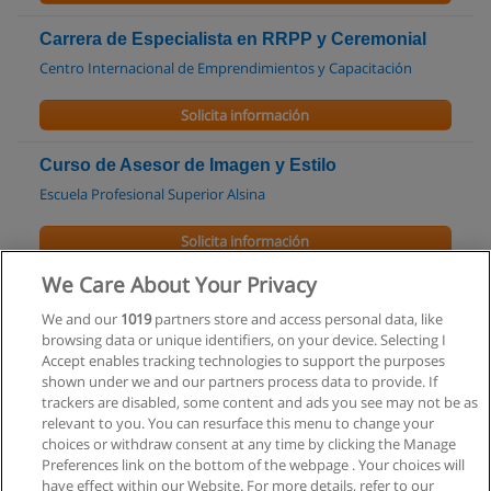
Carrera de Especialista en RRPP y Ceremonial
Centro Internacional de Emprendimientos y Capacitación
Solicita información
Curso de Asesor de Imagen y Estilo
Escuela Profesional Superior Alsina
Solicita información
We Care About Your Privacy
Curso - Del Coaching a la Comunicación
Institucional.
We and our
1019
partners store and access personal data, like
browsing data or unique identifiers, on your device. Selecting I
Coaching y Psicologia
Accept enables tracking technologies to support the purposes
shown under we and our partners process data to provide. If
Solicita información
trackers are disabled, some content and ads you see may not be as
relevant to you. You can resurface this menu to change your
choices or withdraw consent at any time by clicking the Manage
Preferences link on the bottom of the webpage . Your choices will
have effect within our Website. For more details, refer to our