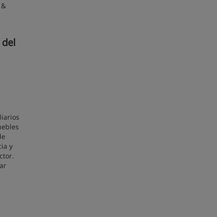
 &
 del
iarios
uebles
de
ia y
ctor.
ar