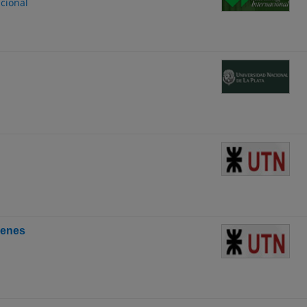
cional
ienes