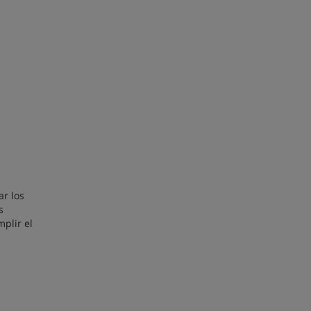
ar los
s
mplir el