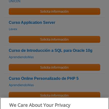
UNICEN
Solicita información
Curso Application Server
Levex
Solicita información
Curso de Introducción a SQL para Oracle 10g
AprendiendoMas
Solicita información
Curso Online Personalizado de PHP 5
AprendiendoMas
Solicita información
We Care About Your Privacy
Curso de Introduccion a Google y Sus