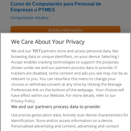
Curso de Computación para Personal de
Empresas o PYMES
Computación Adultos
Solicita información
We Care About Your Privacy
Curso de Computación para Adultos y Tercera
Edad
We and our
1017
partners store and access personal data, like
browsing data or unique identifiers, on your device. Selecting I
Computación Adultos
Accept enables tracking technologies to support the purposes
shown under we and our partners process data to provide. If
Solicita información
trackers are disabled, some content and ads you see may not be as
relevant to you. You can resurface this menu to change your
choices or withdraw consent at any time by clicking the Manage
Preferences link on the bottom of the webpage . Your choices will
have effect within our Website. For more details, refer to our
Privacy Policy.
Reglas de uso
We and our partners process data to provide:
Privacidad de datos
Use precise geolocation data. Actively scan device characteristics for
identification. Store and/or access information on a device.
Contactar con Educaedu
Personalised advertising and content, advertising and content