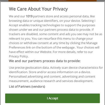
We Care About Your Privacy
Posgrado en Fundamentos de Ingeniería
Económica
We and our
1019
partners store and access personal data, like
browsing data or unique identifiers, on your device. Selecting I
UNRC - Universidad Nacional de Río Cuarto
Accept enables tracking technologies to support the purposes
shown under we and our partners process data to provide. If
Solicita información
trackers are disabled, some content and ads you see may not be as
relevant to you. You can resurface this menu to change your
choices or withdraw consent at any time by clicking the Manage
Preferences link on the bottom of the webpage . Your choices will
have effect within our Website. For more details, refer to our
Privacy Policy.
Reglas de uso
We and our partners process data to provide:
Privacidad de datos
Use precise geolocation data. Actively scan device characteristics for
identification. Store and/or access information on a device.
Contactar con Educaedu
Personalised advertising and content, advertising and content
measurement, audience research and services development.
List of Partners (vendors)
Copyright © Educaedu Business S.L. - CIF : B-95610580: -
www.educaedu.com.ar
I Accept