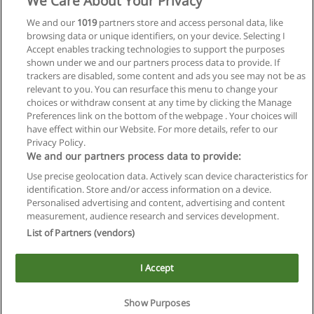
We Care About Your Privacy
Carrera Técnica en Higiene y Seguridad en el
Trabajo
We and our
1019
partners store and access personal data, like
browsing data or unique identifiers, on your device. Selecting I
UTN - Facultad Regional de Tucumán
Accept enables tracking technologies to support the purposes
shown under we and our partners process data to provide. If
Solicita información
trackers are disabled, some content and ads you see may not be as
relevant to you. You can resurface this menu to change your
choices or withdraw consent at any time by clicking the Manage
Preferences link on the bottom of the webpage . Your choices will
have effect within our Website. For more details, refer to our
Privacy Policy.
Reglas de uso
We and our partners process data to provide:
Privacidad de datos
Use precise geolocation data. Actively scan device characteristics for
identification. Store and/or access information on a device.
Contactar con Educaedu
Personalised advertising and content, advertising and content
measurement, audience research and services development.
List of Partners (vendors)
Copyright © Educaedu Business S.L. - CIF : B-95610580: -
www.educaedu.com.ar
I Accept
Show Purposes