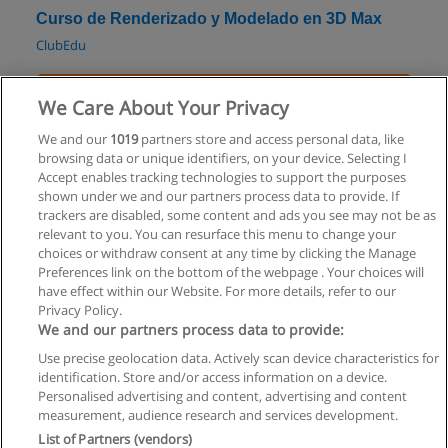
Curso de Renderizado y Modelado en 3D Max
ClubEdu
Solicita información
We Care About Your Privacy
Curso - Administrar con Excel
We and our
1019
partners store and access personal data, like
browsing data or unique identifiers, on your device. Selecting I
ClubEdu
Accept enables tracking technologies to support the purposes
shown under we and our partners process data to provide. If
Solicita información
trackers are disabled, some content and ads you see may not be as
relevant to you. You can resurface this menu to change your
choices or withdraw consent at any time by clicking the Manage
Preferences link on the bottom of the webpage . Your choices will
have effect within our Website. For more details, refer to our
Privacy Policy.
Reglas de uso
We and our partners process data to provide:
Privacidad de datos
Use precise geolocation data. Actively scan device characteristics for
identification. Store and/or access information on a device.
Contactar con Educaedu
Personalised advertising and content, advertising and content
measurement, audience research and services development.
List of Partners (vendors)
Copyright © Educaedu Business S.L. - CIF : B-95610580: -